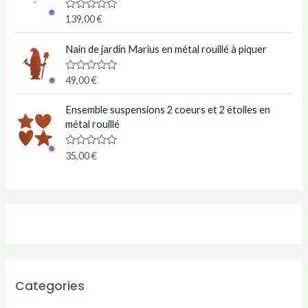
u
r
N
139,00
€
5
o
t
e
Nain de jardin Marius en métal rouillé à piquer
0
s
u
N
49,00
€
r
o
5
t
e
Ensemble suspensions 2 coeurs et 2 étoiles en
0
métal rouillé
s
u
r
N
35,00
€
5
o
t
e
0
s
u
r
5
Categories