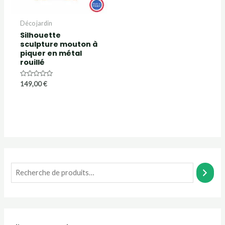
Déco jardin
Silhouette
sculpture mouton à
piquer en métal
rouillé
Note
149,00
€
0
sur
5