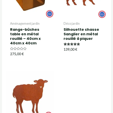
Aménagement jardin
Déco jardin
Range-bûches
Silhouette chasse
table en métal
Sanglier en métal
rouillé – 40cm x
rouillé à piquer
40cm x 40cm
Note
139,00
€
5.00
Note
275,00
€
sur 5
0
sur
5