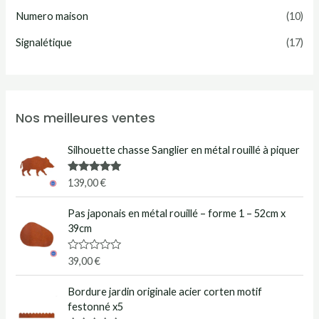
Numero maison
(10)
Signalétique
(17)
Nos meilleures ventes
Silhouette chasse Sanglier en métal rouillé à piquer
Note
5.00
139,00
€
sur 5
Pas japonais en métal rouillé – forme 1 – 52cm x
39cm
N
39,00
€
o
t
e
Bordure jardin originale acier corten motif
0
festonné x5
s