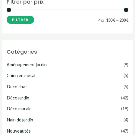
Filtrer par prix
P
P
FILTRER
Prix :
130 €
—
280 €
r
r
i
i
x
x
Catégories
m
m
Aménagement jardin
(9)
i
a
n
x
Chien en métal
(5)
Deco chat
(5)
Déco jardin
(42)
Déco murale
(19)
Nain de jardin
(4)
Nouveautés
(47)