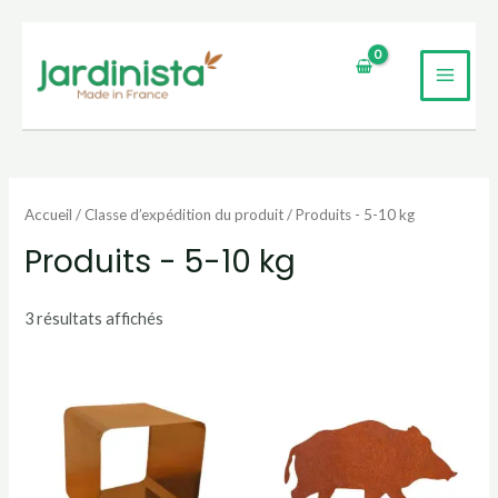
Aller
au
MAI
contenu
UTATEUR
MEN
UTATEUR
Accueil
/ Classe d’expédition du produit / Produits - 5-10 kg
UTATEUR
Produits - 5-10 kg
3 résultats affichés