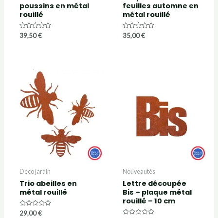
poussins en métal
feuilles automne en
rouillé
métal rouillé
Note
Note
39,50
€
35,00
€
0
0
sur
sur
5
5
Déco jardin
Nouveautés
Trio abeilles en
Lettre découpée
métal rouillé
Bis – plaque métal
rouillé – 10 cm
Note
29,00
€
0