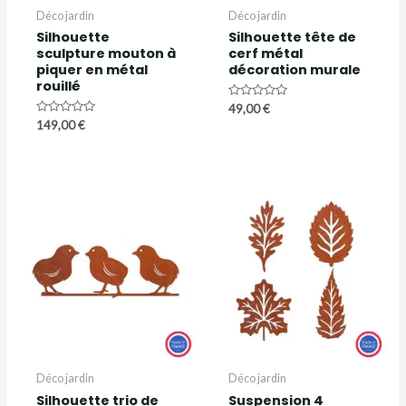
Déco jardin
Déco jardin
Silhouette
Silhouette tête de
sculpture mouton à
cerf métal
piquer en métal
décoration murale
rouillé
Note
49,00
€
0
Note
149,00
€
sur
0
5
sur
5
Déco jardin
Déco jardin
Silhouette trio de
Suspension 4