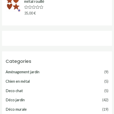
métal rouillé
s
u
r
N
35,00
€
5
o
t
e
0
s
u
r
5
Categories
Aménagement jardin
(9)
Chien en métal
(5)
Deco chat
(5)
Déco jardin
(42)
Déco murale
(19)