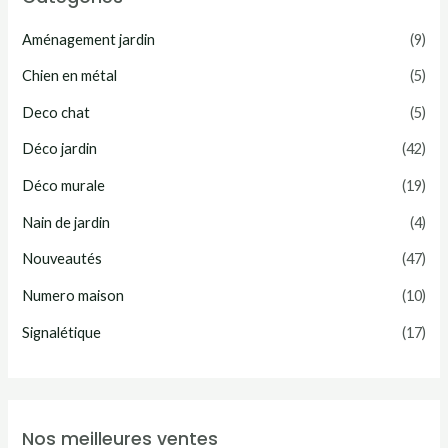
m
m
Aménagement jardin
(9)
i
a
n
x
Chien en métal
(5)
Deco chat
(5)
Déco jardin
(42)
Déco murale
(19)
Nain de jardin
(4)
Nouveautés
(47)
Numero maison
(10)
Signalétique
(17)
Nos meilleures ventes