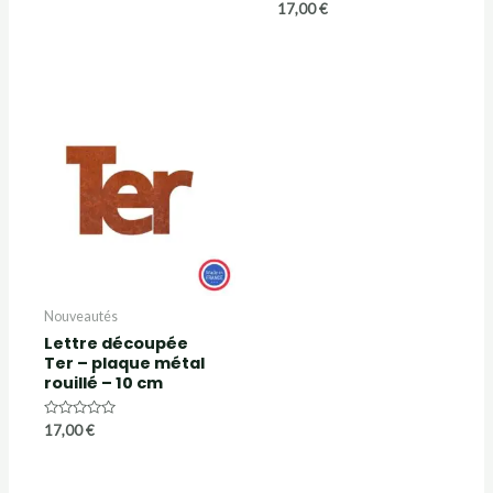
Note
17,00
€
sur
0
5
sur
5
Nouveautés
Lettre découpée
Ter – plaque métal
rouillé – 10 cm
Note
17,00
€
0
sur
5