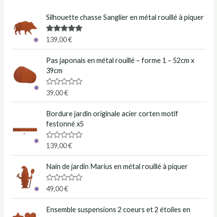
Silhouette chasse Sanglier en métal rouillé à piquer
Note
5.00
139,00
€
sur 5
Pas japonais en métal rouillé – forme 1 – 52cm x
39cm
N
39,00
€
o
t
e
Bordure jardin originale acier corten motif
0
festonné x5
s
u
r
N
139,00
€
5
o
t
e
Nain de jardin Marius en métal rouillé à piquer
0
s
u
N
49,00
€
r
o
5
t
e
Ensemble suspensions 2 coeurs et 2 étoiles en
0