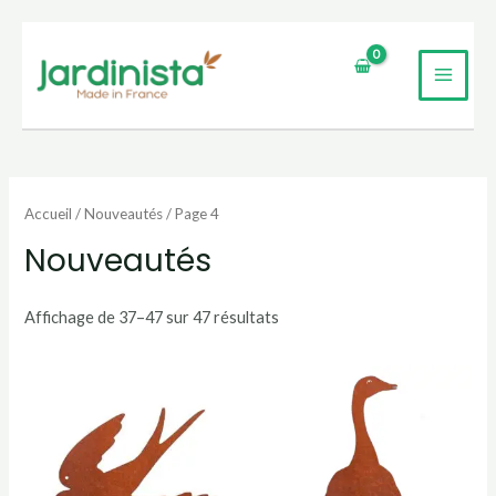
Aller
au
MAI
contenu
UTATEUR
MEN
UTATEUR
Accueil
/
Nouveautés
/ Page 4
UTATEUR
Nouveautés
Affichage de 37–47 sur 47 résultats