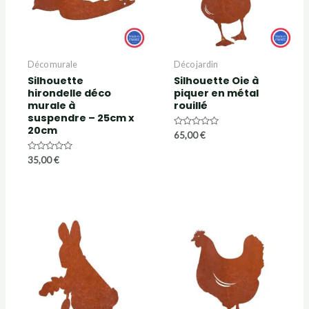
Déco murale
Déco jardin
Silhouette
Silhouette Oie à
hirondelle déco
piquer en métal
murale à
rouillé
suspendre – 25cm x
20cm
Note
65,00
€
0
sur
Note
5
35,00
€
0
sur
5