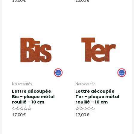
15,00
€
15,00
€
0
0
sur
sur
5
5
Nouveautés
Nouveautés
Lettre découpée
Lettre découpée
Bis – plaque métal
Ter – plaque métal
rouillé – 10 cm
rouillé – 10 cm
Note
Note
17,00
€
17,00
€
0
0
sur
sur
5
5