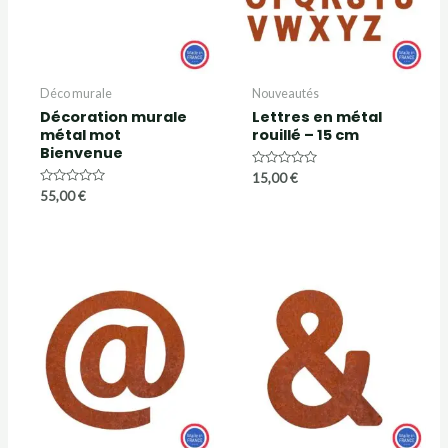
Déco murale
Nouveautés
Décoration murale
Lettres en métal
métal mot
rouillé – 15 cm
Bienvenue
Note
15,00
€
0
Note
55,00
€
sur
0
5
sur
5