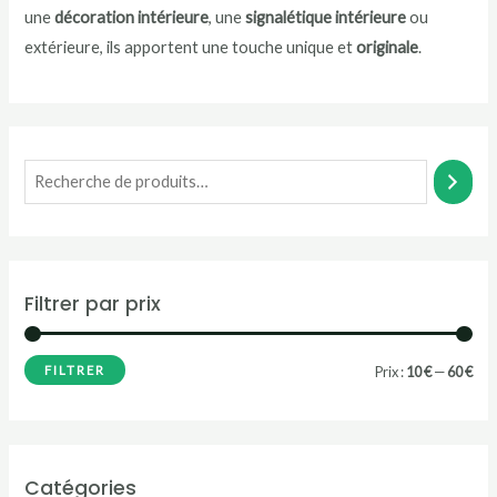
une
décoration intérieure
, une
signalétique intérieure
ou
extérieure, ils apportent une touche unique et
originale
.
Filtrer par prix
P
P
FILTRER
Prix :
10 €
—
60 €
r
r
i
i
x
x
Catégories