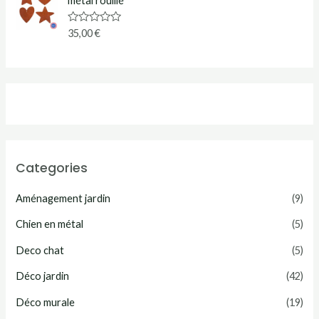
métal rouillé
s
u
r
N
35,00
€
5
o
t
e
0
s
u
r
5
Categories
Aménagement jardin
(9)
Chien en métal
(5)
Deco chat
(5)
Déco jardin
(42)
Déco murale
(19)