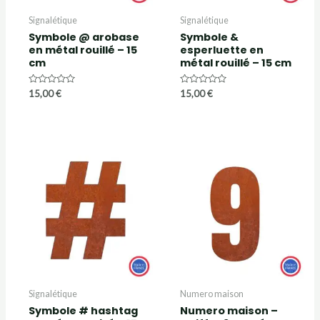
Signalétique
Signalétique
Symbole @ arobase
Symbole &
en métal rouillé – 15
esperluette en
cm
métal rouillé – 15 cm
Note
Note
15,00
€
15,00
€
0
0
sur
sur
5
5
Signalétique
Numero maison
Symbole # hashtag
Numero maison –