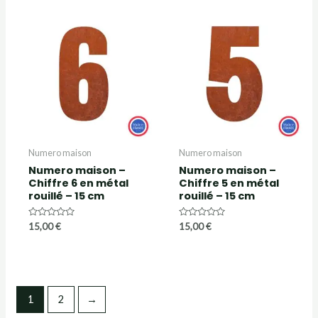
Numero maison
Numero maison
Numero maison –
Numero maison –
Chiffre 6 en métal
Chiffre 5 en métal
rouillé – 15 cm
rouillé – 15 cm
Note
Note
15,00
€
15,00
€
0
0
sur
sur
5
5
1
2
→