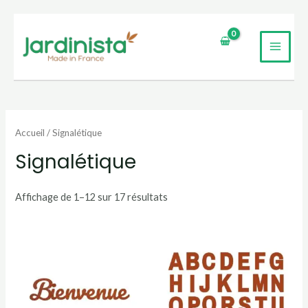
Aller
au
MAI
contenu
UTATEUR
MEN
UTATEUR
Accueil
/ Signalétique
UTATEUR
Signalétique
Affichage de 1–12 sur 17 résultats