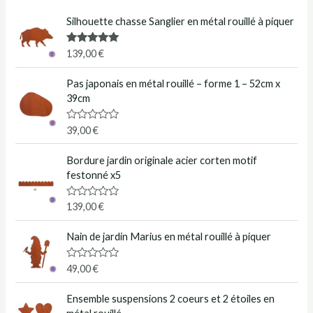
Silhouette chasse Sanglier en métal rouillé à piquer
Note
5.00
139,00
€
sur 5
Pas japonais en métal rouillé – forme 1 – 52cm x
39cm
N
39,00
€
o
t
e
Bordure jardin originale acier corten motif
0
festonné x5
s
u
r
N
139,00
€
5
o
t
e
Nain de jardin Marius en métal rouillé à piquer
0
s
u
N
49,00
€
r
o
5
t
e
Ensemble suspensions 2 coeurs et 2 étoiles en
0