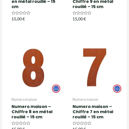
en métal rouillé – 15
Chiffre 9 en métal
cm
rouillé – 15 cm
Note
Note
15,00
€
15,00
€
0
0
sur
sur
5
5
Numero maison
Numero maison
Numero maison –
Numero maison –
Chiffre 8 en métal
Chiffre 7 en métal
rouillé – 15 cm
rouillé – 15 cm
Note
Note