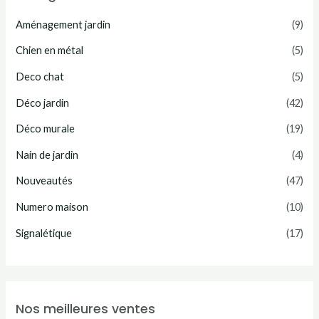
m
m
Aménagement jardin
(9)
i
a
n
x
Chien en métal
(5)
Deco chat
(5)
Déco jardin
(42)
Déco murale
(19)
Nain de jardin
(4)
Nouveautés
(47)
Numero maison
(10)
Signalétique
(17)
Nos meilleures ventes