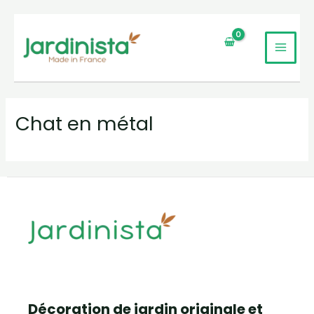
Aller
au
MAI
contenu
UTATEUR
MEN
UTATEUR
Chat en métal
UTATEUR
Décoration de jardin originale et