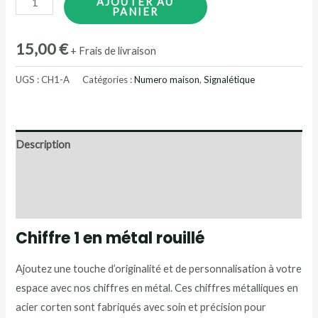
AJOUTER AU
PANIER
de
Numero
15,00
€
+ Frais de livraison
maison
-
UGS :
CH1-A
Catégories :
Numero maison
,
Signalétique
Chiffre
1
en
Description
métal
rouillé
Informations complémentaires
-
Avis (0)
15
cm
Chiffre 1 en métal rouillé
Ajoutez une touche d’originalité et de personnalisation à votre
espace avec nos chiffres en métal. Ces chiffres métalliques en
acier corten sont fabriqués avec soin et précision pour