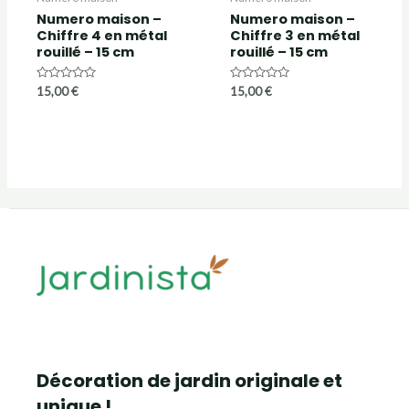
Numero maison –
Numero maison –
Chiffre 4 en métal
Chiffre 3 en métal
rouillé – 15 cm
rouillé – 15 cm
Note
Note
15,00
€
15,00
€
0
0
sur
sur
5
5
Décoration de jardin originale et
unique !