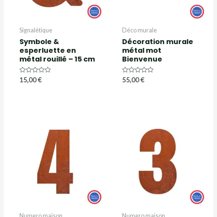
Signalétique
Déco murale
Symbole &
Décoration murale
esperluette en
métal mot
métal rouillé – 15 cm
Bienvenue
Note
Note
15,00
€
55,00
€
0
0
sur
sur
5
5
Numero maison
Numero maison