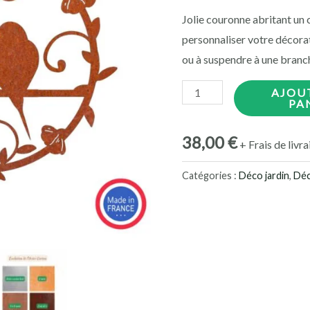
Jolie couronne abritant un 
personnaliser votre décora
ou à suspendre à une branc
quantité
AJOU
PA
de
Décoration
38,00
€
+ Frais de livr
murale
couronne
Catégories :
Déco jardin
,
Déc
couple
oiseaux
à
suspendre
–
D20