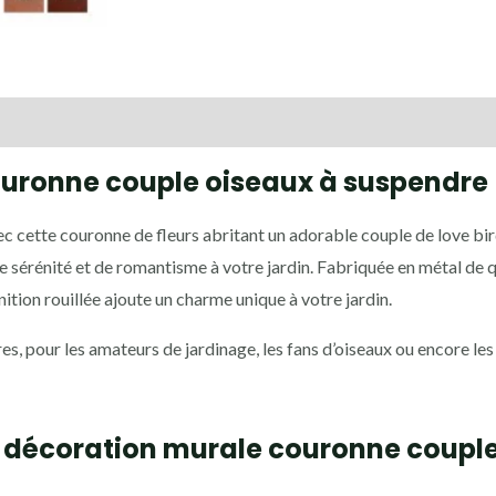
cm
taires
Avis (0)
ouronne couple oiseaux à suspendre
c cette couronne de fleurs abritant un adorable couple de love bi
 sérénité et de romantisme à votre jardin. Fabriquée en métal de qu
inition rouillée ajoute un charme unique à votre jardin.
es, pour les amateurs de jardinage, les fans d’oiseaux ou encore le
 décoration murale couronne couple