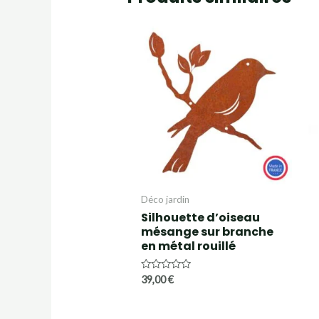
Déco jardin
Silhouette d’oiseau
mésange sur branche
en métal rouillé
Note
39,00
€
0
sur
5