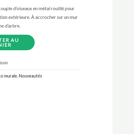
couple d’oiseaux en métal rouillé pour
tion extérieure. À accrocher sur un mur
he d’arbre.
TER AU
NIER
aison
o murale
,
Nouveautés