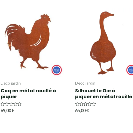
Déco jardin
Déco jardin
Coq en métal rouillé à
Silhouette Oie à
piquer
piquer en métal rouillé
Note
Note
69,00
€
65,00
€
0
0
sur
sur
5
5