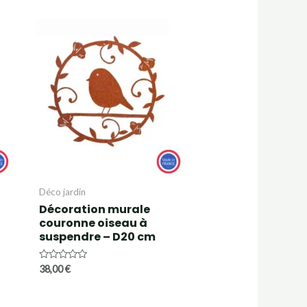
Déco jardin
Décoration murale
couronne oiseau à
suspendre – D20 cm
Note
38,00
€
0
sur
5